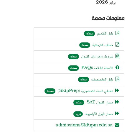
يوليو 2026
معلومات مهمة
دليل التقديم
محدّث
خطاب التزكية
محدّث
شروط وإجراءات القبول
محدّث
اﻻسئلة الشائعة FAQs
محدّث
دليل التخصصات
محدّث
تخطي السنة التحضيرية (SkipPrep)
محدّث
مسار القبول SAT
محدّث
مسار قبول الأولمبياد
قريبا
admissions@kfupm.edu.sa